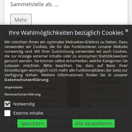
Sammelstelle ab. ...
Mehr
✕
Ihre Wahlmöglichkeiten bezüglich Cookies
Wir möchten Ihnen ein optimales Webseiten-Erlebnis zu bieten. Dazu
verwenden wir Cookies, die für das Funktionieren unserer Website
notwendig sind. Mit Ihrer Zustimmung verwenden wir auch Cookies,
die zur Anzeige externer Inhalte oder zu anonymen Statistikzwecken
genutzt werden. Sie können selbst entscheiden, welche Kategorien Sie
zulassen möchten. Bitte beachten Sie, dass auf Basis Ihrer
Einstellungen womöglich nicht mehr alle Funktionalitäten der Seite zur
Verfügung stehen. Weitere Informationen finden Sie in unserer
Datenschutzerklärung
.
Impressum
Datenschutzerklärung
Notwendig
© Pastoraler Raum Sankt Goar
Externe Inhalte
Mut zur Sehnsucht - Kirche als
Speichern
Alle akzeptieren
Raum zur Inspiration