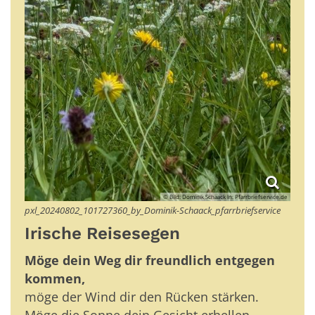
© Bild: Dominik Schaack In: Pfarrbriefservice.de
pxl_20240802_101727360_by_Dominik-Schaack_pfarrbriefservice
Irische Reisesegen
Möge dein Weg dir freundlich entgegen
kommen,
möge der Wind dir den Rücken stärken.
Möge die Sonne dein Gesicht erhellen