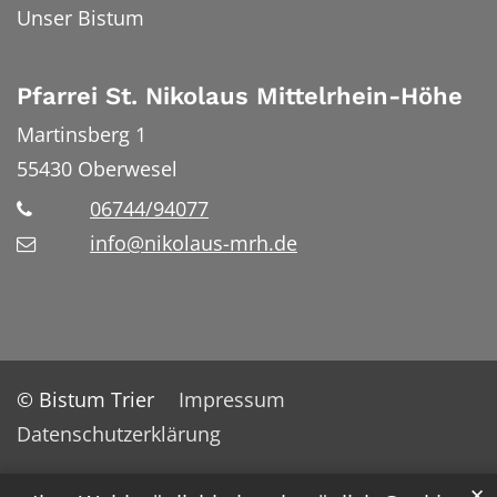
Unser Bistum
Pfarrei St. Nikolaus Mittelrhein-Höhe
Martinsberg 1
55430
Oberwesel
06744/94077
info@nikolaus-mrh.de
© Bistum Trier
Impressum
Datenschutzerklärung
✕