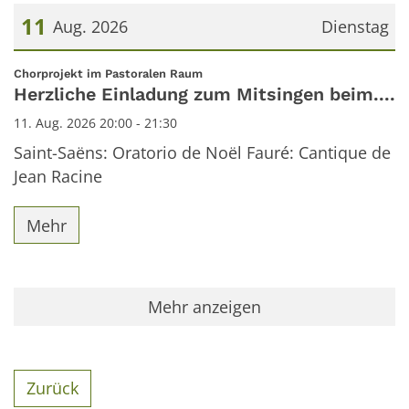
11
Aug. 2026
Dienstag
Datum: 11. August 2026
:
Chorprojekt im Pastoralen Raum
Herzliche Einladung zum Mitsingen beim....
11. Aug. 2026 20:00 - 21:30
Saint-Saëns: Oratorio de Noël Fauré: Cantique de
Jean Racine
Mehr
Mehr anzeigen
Zurück