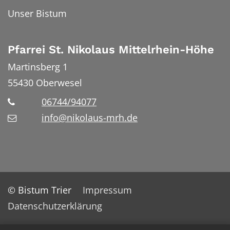
Unser Bistum
Pfarrei St. Nikolaus Mittelrhein-Höhe
Martinsberg 1
55430
Oberwesel
06744/94077
info@nikolaus-mrh.de
© Bistum Trier
Impressum
Datenschutzerklärung