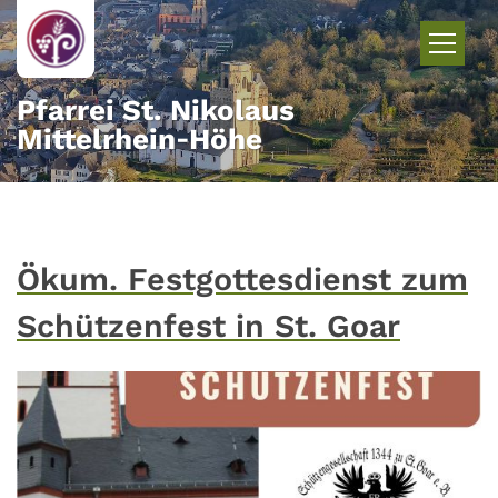
Zum Inhalt springen
Pfarrei St. Nikolaus
Mittelrhein‑Höhe
Ökum. Festgottesdienst zum
Schützenfest in St. Goar