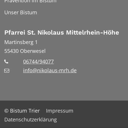
Prävention im Bistum
Unser Bistum
Pfarrei St. Nikolaus Mittelrhein-Höhe
Martinsberg 1
55430
Oberwesel
06744/94077
info@nikolaus-mrh.de
© Bistum Trier
Impressum
Datenschutzerklärung