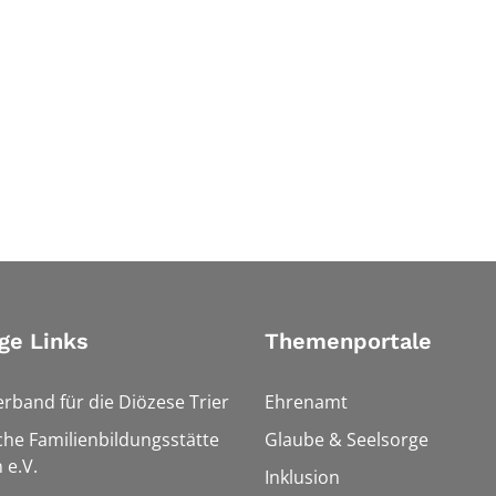
ge Links
Themenportale
erband für die Diözese Trier
Ehrenamt
che Familienbildungsstätte
Glaube & Seelsorge
 e.V.
Inklusion