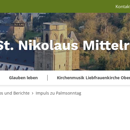
Kontak
St. Nikolaus Mitte
Glauben leben
Kirchenmusik Liebfrauenkirche Obe
os und Berichte
Impuls zu Palmsonntag