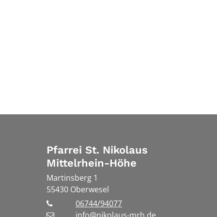
Pfarrei St. Nikolaus
Mittelrhein-Höhe
Martinsberg 1
55430
Oberwesel
06744/94077
info@nikolaus-mrh.de