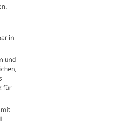
en.
u
ar in
en und
ichen,
s
z für
 mit
l