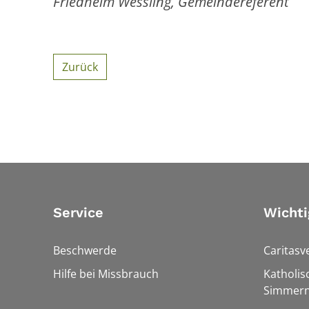
Friedhelm Wessling, Gemeindereferent
Zurück
Service
Wichti
Beschwerde
Caritasv
Hilfe bei Missbrauch
Katholis
Simmern