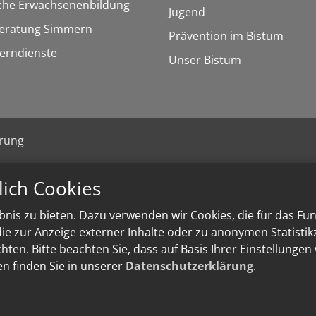
sche Erwachsenenbildung
Jugend
eratung Simmern
Prävention im Bistum
Lerndienste
Unser Bistum
ärung
lich Cookies
nis zu bieten. Dazu verwenden wir Cookies, die für das Fu
e zur Anzeige externer Inhalte oder zu anonymen Statisti
ten. Bitte beachten Sie, dass auf Basis Ihrer Einstellungen
en finden Sie in unserer
Datenschutzerklärung
.