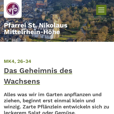
Zum Inhalt springen
Pfarrei St. Nikolaus
Mittelrhein‑Höhe
:
MK4, 26-34
Das Geheimnis des
Wachsens
Alles was wir im Garten anpflanzen und
ziehen, beginnt erst einmal klein und
winzig. Zarte Pflänzlein entwickeln sich zu
leckerem Salat oder Gemüse.