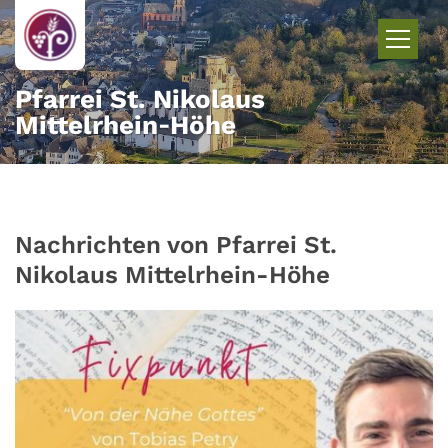
Zum Inhalt springen
Pfarrei St. Nikolaus
Mittelrhein‑Höhe
Nachrichten von Pfarrei St.
Nikolaus Mittelrhein-Höhe