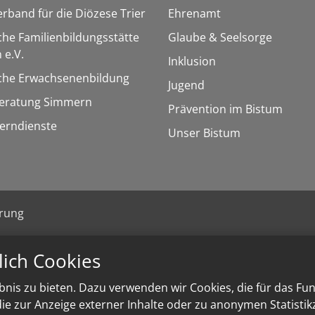
erband für die Diözese Trier
Ehrenamt
che Familienbildungsstätte
Glaube & Seelsorge
 e.V.
Inklusion
sche Erwachsenenbildung
Jugend
eratung Simmern
Prävention im Bistum
Lerndienste
Unser Bistum
ärung
lich Cookies
nis zu bieten. Dazu verwenden wir Cookies, die für das Fu
e zur Anzeige externer Inhalte oder zu anonymen Statisti