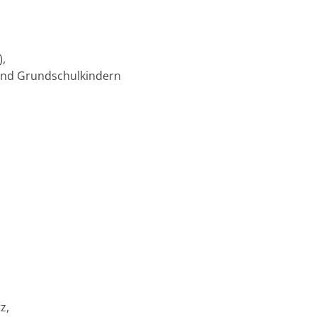
),
 und Grundschulkindern
z,