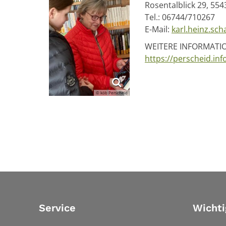
Rosentalblick 29, 55
Tel.: 06744/710267
E-Mail:
karl.heinz.sch
WEITERE INFORMATI
https://perscheid.inf
© köb Perscheid
Service
Wichti