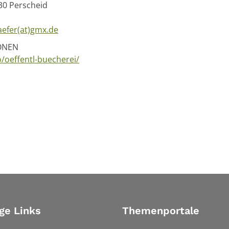
430 Perscheid
aefer(at)gmx.de
ONEN
o/oeffentl-buecherei/
ge Links
Themenportale