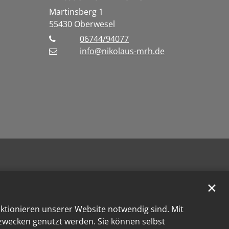
Martinsberg 1
55430
Oberwesel
06744/94077
info@nikolaus-mrh.de
✕
nktionieren unserer Website notwendig sind. Mit
kzwecken genutzt werden. Sie können selbst