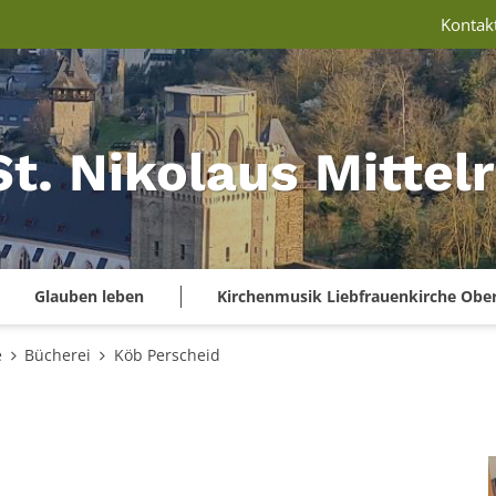
Kontak
St. Nikolaus Mitte
Glauben leben
Kirchenmusik Liebfrauenkirche Obe
e
Bücherei
Köb Perscheid