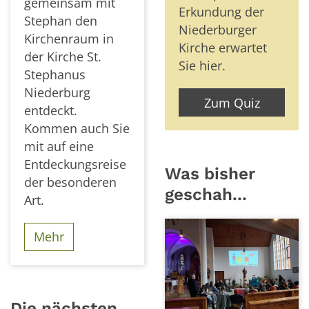
gemeinsam mit
Erkundung der
© Pastoraler Raum Sankt Goar | Tobias
Stephan den
Petry
Niederburger
Kirchenraum in
Kirche erwartet
der Kirche St.
Sie hier.
Stephanus
Niederburg
Zum Quiz
entdeckt.
Kommen auch Sie
mit auf eine
Entdeckungsreise
Was bisher
der besonderen
geschah...
Art.
Mehr
Die nächsten