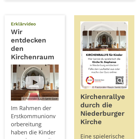
:
Erklärvideo
Wir
entdecken
den
Kirchenraum
© Pastoraler Raum Sankt Goar
Kirchenrallye
© Pastoraler Raum Sankt Goar
durch die
Im Rahmen der
Niederburger
Erstkommunionv
Kirche
orbereitung
haben die Kinder
Eine spielerische