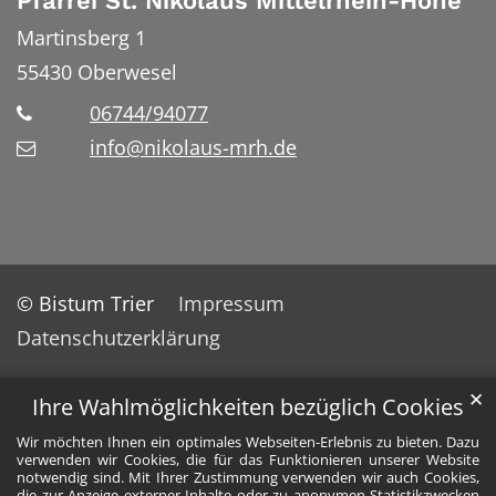
Pfarrei St. Nikolaus Mittelrhein-Höhe
Martinsberg 1
55430
Oberwesel
06744/94077
info@nikolaus-mrh.de
© Bistum Trier
Impressum
Datenschutzerklärung
✕
Ihre Wahlmöglichkeiten bezüglich Cookies
Wir möchten Ihnen ein optimales Webseiten-Erlebnis zu bieten. Dazu
verwenden wir Cookies, die für das Funktionieren unserer Website
notwendig sind. Mit Ihrer Zustimmung verwenden wir auch Cookies,
die zur Anzeige externer Inhalte oder zu anonymen Statistikzwecken