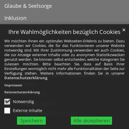
Glaube & Seelsorge
Inklusion
Jugend
✕
Ihre Wahlmöglichkeiten bezüglich Cookies
Wir möchten Ihnen ein optimales Webseiten-Erlebnis zu bieten. Dazu
Prävention im Bistum
verwenden wir Cookies, die für das Funktionieren unserer Website
notwendig sind. Mit Ihrer Zustimmung verwenden wir auch Cookies,
Unser Bistum
die zur Anzeige externer Inhalte oder zu anonymen Statistikzwecken
genutzt werden. Sie können selbst entscheiden, welche Kategorien Sie
zulassen möchten. Bitte beachten Sie, dass auf Basis Ihrer
Einstellungen womöglich nicht mehr alle Funktionalitäten der Seite zur
Verfügung stehen. Weitere Informationen finden Sie in unserer
Pfarrei St. Nikolaus Mittelrhein-Höhe
Datenschutzerklärung
.
Martinsberg 1
Impressum
55430
Oberwesel
Datenschutzerklärung
Notwendig
06744/94077
Externe Inhalte
info@nikolaus-mrh.de
Speichern
Alle akzeptieren