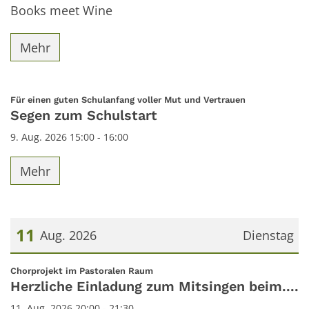
Books meet Wine
Mehr
:
Für einen guten Schulanfang voller Mut und Vertrauen
Segen zum Schulstart
9. Aug. 2026 15:00 - 16:00
Mehr
11
Aug. 2026
Dienstag
Datum: 11. August 2026
:
Chorprojekt im Pastoralen Raum
Herzliche Einladung zum Mitsingen beim....
11. Aug. 2026 20:00 - 21:30