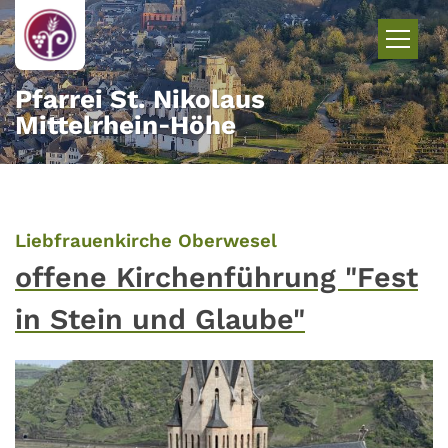
Zum Inhalt springen
Pfarrei St. Nikolaus
Mittelrhein‑Höhe
:
Liebfrauenkirche Oberwesel
offene Kirchenführung "Fest
in Stein und Glaube"