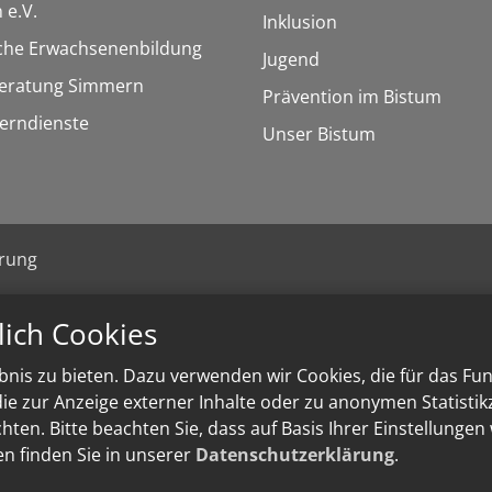
 e.V.
Inklusion
sche Erwachsenenbildung
Jugend
eratung Simmern
Prävention im Bistum
Lerndienste
Unser Bistum
ärung
lich Cookies
nis zu bieten. Dazu verwenden wir Cookies, die für das Fu
e zur Anzeige externer Inhalte oder zu anonymen Statisti
ten. Bitte beachten Sie, dass auf Basis Ihrer Einstellungen
en finden Sie in unserer
Datenschutzerklärung
.