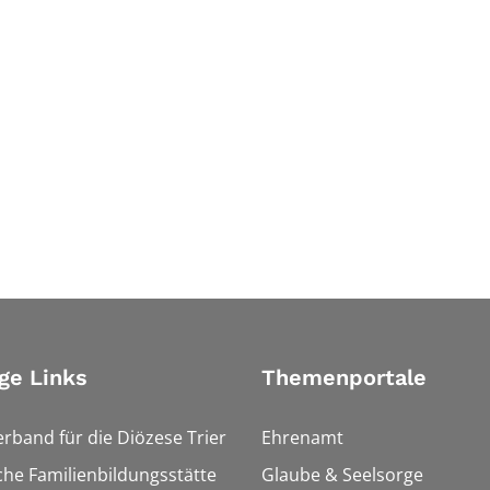
ge Links
Themenportale
erband für die Diözese Trier
Ehrenamt
che Familienbildungsstätte
Glaube & Seelsorge