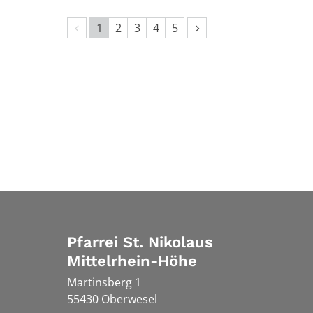
Vorherige Seite
Nächste Seite
1
2
3
4
5
Pfarrei St. Nikolaus
Mittelrhein-Höhe
Martinsberg 1
55430
Oberwesel