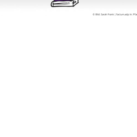
© Bild: Sarah Frank | factum.adp In: Pf