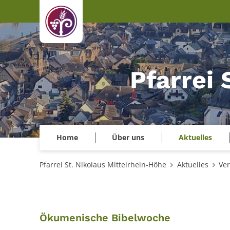
Zum Inhalt springen
Pfarrei 
Home
Über uns
Aktuelles
Pfarrei St. Nikolaus Mittelrhein-Höhe
Aktuelles
Ver
:
Ökumenische Bibelwoche