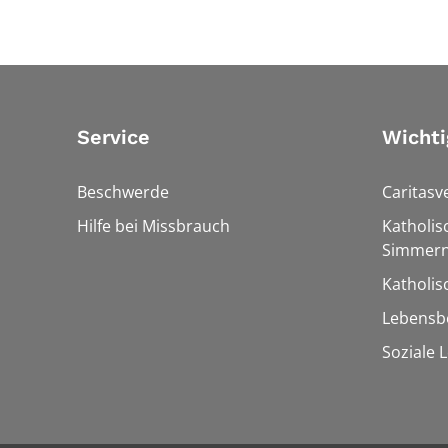
Service
Wichti
Beschwerde
Caritasv
Hilfe bei Missbrauch
Katholis
Simmern
Katholi
Lebensb
Soziale 