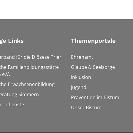
ge Links
Themenportale
erband für die Diözese Trier
Ehrenamt
che Familienbildungsstätte
Glaube & Seelsorge
 e.V.
Inklusion
sche Erwachsenenbildung
Jugend
eratung Simmern
Prävention im Bistum
Lerndienste
Unser Bistum