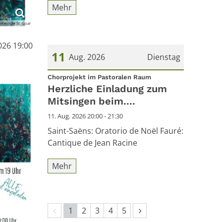
Mehr
emeinde St. Goar
026 19:00
11
Aug. 2026
Dienstag
:
Datum: 11. August 2026
Chorprojekt im Pastoralen Raum
Herzliche Einladung zum
Mitsingen beim....
11. Aug. 2026 20:00 - 21:30
Saint-Saëns: Oratorio de Noël Fauré:
Cantique de Jean Racine
Mehr
Vorherige Seite
Nächste Seite
1
2
3
4
5