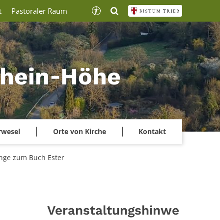
t
Pastoraler Raum
lrhein‑Höhe
rwesel
Orte von Kirche
Kontakt
nge zum Buch Ester
Veranstaltungshinwe