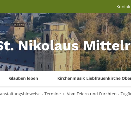
Kontak
St. Nikolaus Mitte
Glauben leben
Kirchenmusik Liebfrauenkirche Obe
anstaltungshinweise - Termine
Vom Feiern und Fürchten - Zugä