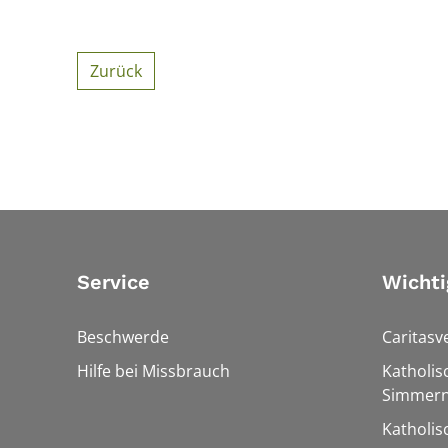
Zurück
Service
Wichti
Beschwerde
Caritasv
Hilfe bei Missbrauch
Katholis
Simmern
Katholi