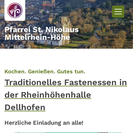
Zum Inhalt springen
Pfarrei St. Nikolaus
Mittelrhein‑Höhe
:
Kochen. Genießen. Gutes tun.
Traditionelles Fastenessen in
der Rheinhöhenhalle
Dellhofen
Herzliche Einladung an alle!