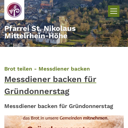
Zum Inhalt springen
Pfarrei St. Nikolaus
Mittelrhein‑Höhe
:
Brot teilen - Messdiener backen
Messdiener backen für
Gründonnerstag
Messdiener backen für Gründonnerstag