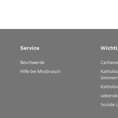
Service
Wichti
Beschwerde
Caritasv
Hilfe bei Missbrauch
Katholis
Simmern
Katholi
Lebensb
Soziale 