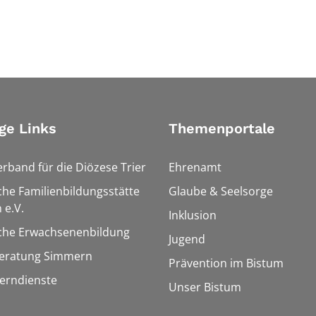
ge Links
Themenportale
erband für die Diözese Trier
Ehrenamt
che Familienbildungsstätte
Glaube & Seelsorge
 e.V.
Inklusion
sche Erwachsenenbildung
Jugend
eratung Simmern
Prävention im Bistum
Lerndienste
Unser Bistum