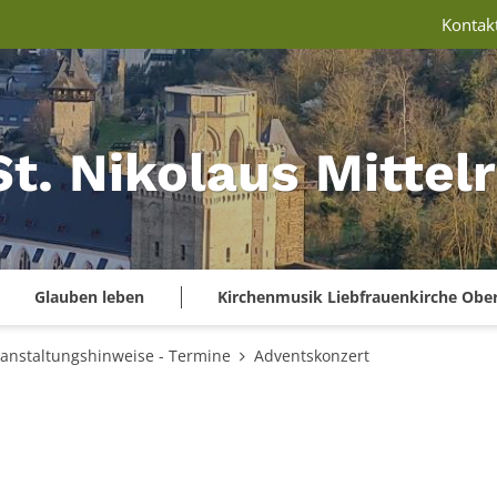
Kontak
St. Nikolaus Mitte
Glauben leben
Kirchenmusik Liebfrauenkirche Obe
anstaltungshinweise - Termine
Adventskonzert