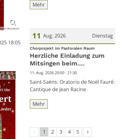
Mehr
nmusik Oberwesel
11
Aug. 2026
Dienstag
025 18:05
:
Datum: 11. August 2026
Chorprojekt im Pastoralen Raum
Herzliche Einladung zum
Mitsingen beim....
11. Aug. 2026 20:00 - 21:30
Saint-Saëns: Oratorio de Noël Fauré:
Cantique de Jean Racine
Mehr
Vorherige Seite
Nächste Seite
1
2
3
4
5