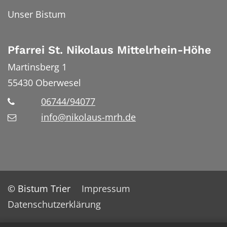
Unser Bistum
Pfarrei St. Nikolaus Mittelrhein-Höhe
Martinsberg 1
55430
Oberwesel
06744/94077
info@nikolaus-mrh.de
© Bistum Trier
Impressum
Datenschutzerklärung