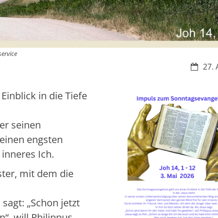
ervice
Datum:
27. 
inblick in die Tiefe
er seinen
seinen engsten
 inneres Ich.
ster, mit dem die
s sagt: „Schon jetzt
“, will Philippus