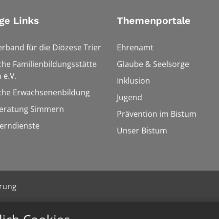
ge Links
Themenportale
erband für die Diözese Trier
Ehrenamt
che Familienbildungsstätte
Glaube & Seelsorge
 e.V.
Inklusion
sche Erwachsenenbildung
Jugend
eratung Simmern
Prävention im Bistum
Lerndienste
Unser Bistum
ärung