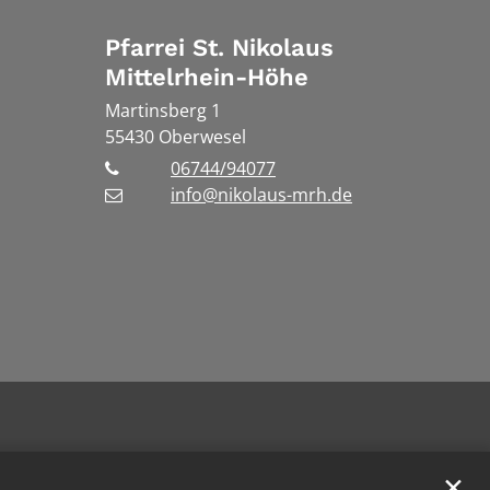
Pfarrei St. Nikolaus
Mittelrhein-Höhe
Martinsberg 1
55430
Oberwesel
06744/94077
info@nikolaus-mrh.de
✕