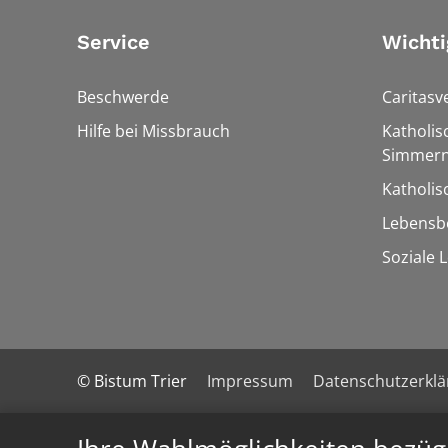
Service
Wichti
Beschwerde
Caritasv
Hilfe bei Missbrauch
Katholis
Simmern
Katholi
Lebensb
Soziale 
© Bistum Trier
Impressum
Datenschutzerkl