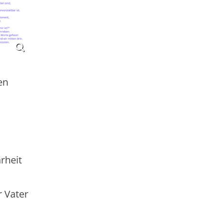
en
rheit
r Vater